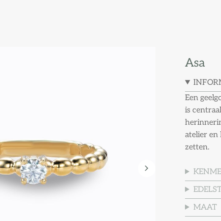
Asa
INFOR
Een geelg
is centraa
herinneri
atelier en
zetten.
KENM
EDELS
MAAT