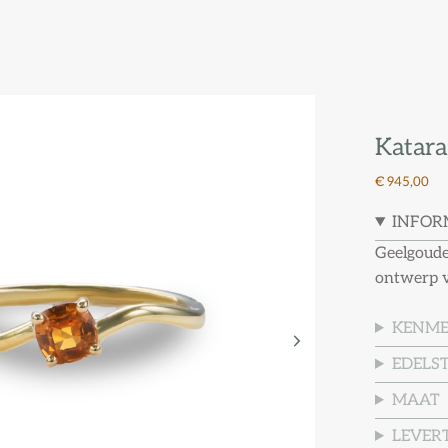
Katara
€ 945,00
INFOR
Geelgouden
ontwerp v
KENM
EDELS
MAAT
LEVERT