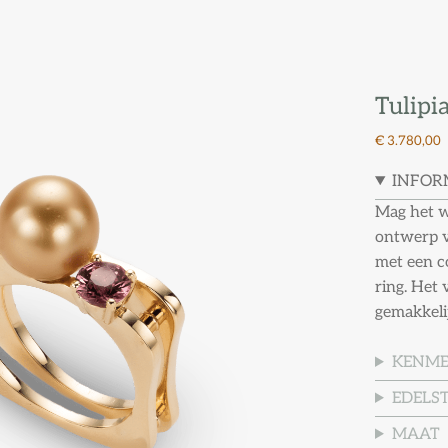
Tulipi
€ 3.780,00
INFOR
Mag het wa
ontwerp v
met een co
ring. Het
gemakkeli
KENM
EDELS
MAAT