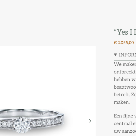
“Yes I
€ 2.055,00
INFOR
We maken 
ontbreekt
hebben we
beantwoor
betreft. Z
maken.
Een fijne
centraal 
uw aanzo