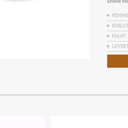
Enkele mi
KENM
EDELS
MAAT
LEVERT