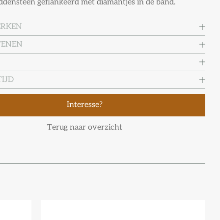
ddensteen geflankeerd met diamantjes in de band.
ERKEN
TENEN
IJD
Interesse?
Terug naar overzicht