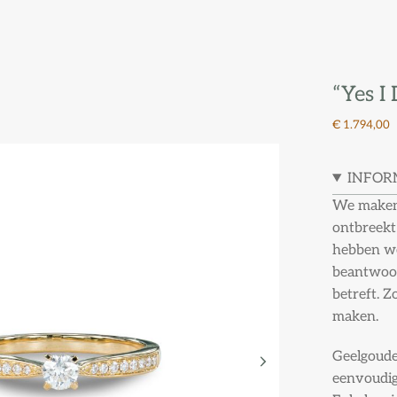
“Yes I
€ 1.794,00
INFOR
We maken 
ontbreekt
hebben we
beantwoor
betreft. Z
maken.
Geelgouden
eenvoudig