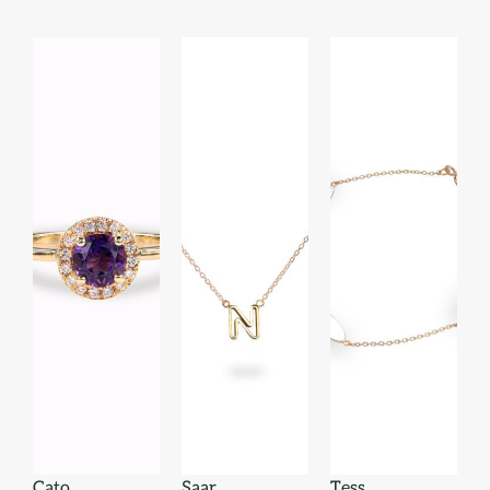
Cato
Saar
Tess