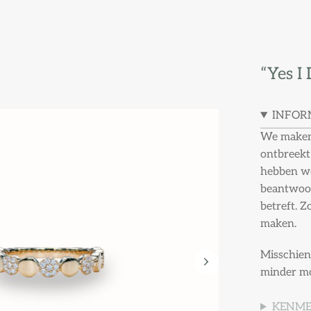
“Yes I
INFOR
We maken 
ontbreekt
hebben we
beantwoor
betreft. Z
maken.
Misschien
minder mo
KENM